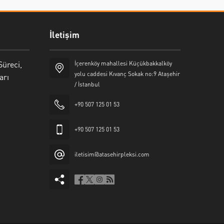
İletişim
Süreci,
İçerenköy mahallesi Küçükbakkalköy
yolu caddesi Kıvanç Sokak no:9 Ataşehir
arı
/ İstanbul
+90 507 125 01 53
+90 507 125 01 53
iletisim@atasehirpleksi.com